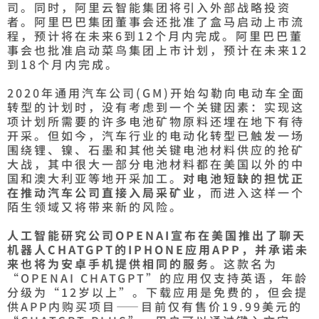
司。同时，阿里云智能集团将引入外部战略投资
者。阿里巴巴集团董事会还批准了盒马启动上市流
程，预计将在未来6到12个月内完成。阿里巴巴董
事会也批准启动菜鸟集团上市计划，预计在未来12
到18个月内完成。
2020年通用汽车公司(GM)开始勾勒向电动车全面
转型的计划时，没有考虑到一个关键因素：实现这
项计划所需要的许多电池矿物原料还埋在地下有待
开采。但如今，汽车行业的电动化转型已触发一场
围绕锂、镍、石墨和其他关键电池材料供应的抢矿
大战，其中很大一部分电池材料都在美国以外的中
国和澳大利亚等地开采加工。
对电池短缺的担忧正
在推动汽车公司直接入局采矿业
，而进入这样一个
陌生领域又将带来新的风险。
人工智能研究公司OPENAI宣布在美国推出了聊天
机器人CHATGPT的IPHONE应用APP，并承诺未
来也将为安卓手机提供相同的服务
。这款名为
“OPENAI CHATGPT”的应用仅支持英语，年龄
分级为“12岁以上”。下载应用是免费的，但会提
供APP内购买项目——目前仅有售价19.99美元的