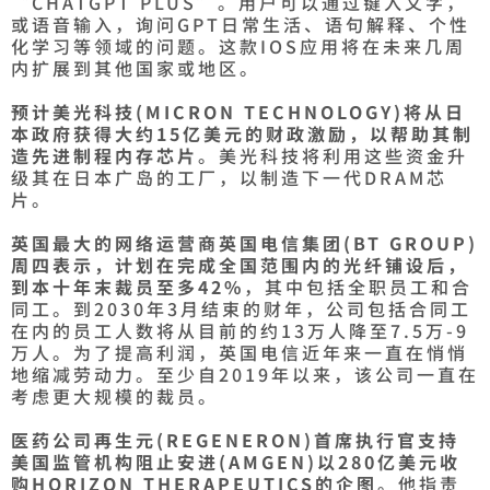
“CHATGPT PLUS”。用户可以通过键入文字，
或语音输入，询问GPT日常生活、语句解释、个性
化学习等领域的问题。这款IOS应用将在未来几周
内扩展到其他国家或地区。
预计美光科技(MICRON TECHNOLOGY)将从日
本政府获得大约15亿美元的财政激励，以帮助其制
造先进制程内存芯片
。美光科技将利用这些资金升
级其在日本广岛的工厂，以制造下一代DRAM芯
片。
英国最大的网络运营商英国电信集团(BT GROUP)
周四表示，计划在完成全国范围内的光纤铺设后，
到本十年末裁员至多42%
，其中包括全职员工和合
同工。到2030年3月结束的财年，公司包括合同工
在内的员工人数将从目前的约13万人降至7.5万-9
万人。为了提高利润，英国电信近年来一直在悄悄
地缩减劳动力。至少自2019年以来，该公司一直在
考虑更大规模的裁员。
医药公司再生元(REGENERON)首席执行官支持
美国监管机构阻止安进(AMGEN)以280亿美元收
购HORIZON THERAPEUTICS的企图
。他指责